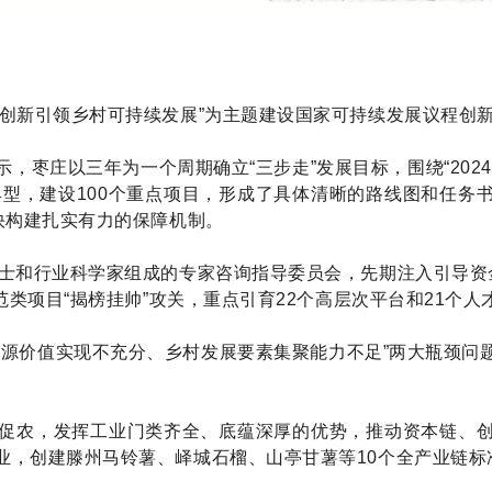
以“创新引领乡村可持续发展”为主题建设国家可持续发展议程创
，枣庄以三年为一个周期确立“三步走”发展目标，围绕“202
典型，建设100个重点项目，形成了具体清晰的路线图和任
快构建扎实有力的保障机制。
士和行业科学家组成的专家咨询指导委员会，先期注入引导资金
示范类项目“揭榜挂帅”攻关，重点引育22个高层次平台和21个
资源价值实现不充分、乡村发展要素集聚能力不足”两大瓶颈问
促农，发挥工业门类齐全、底蕴深厚的优势，推动资本链、
业，创建滕州马铃薯、峄城石榴、山亭甘薯等10个全产业链标